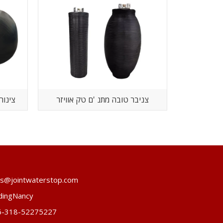
צניבר טובה מתנ 'ם טק אוויזר
צינור
es@jointwaterstop.com
dingNancy
6-318-52275227